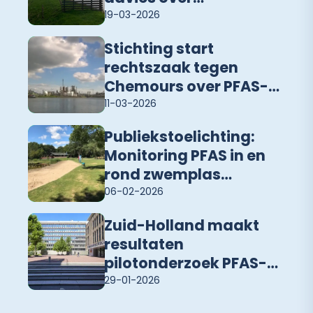
slootwatergebruik na
19-03-2026
nieuwe PFAS-metingen
Stichting start
rechtszaak tegen
Chemours over PFAS-
uitstoot in Dordrecht
11-03-2026
Publiekstoelichting:
Monitoring PFAS in en
rond zwemplas
Merwelanden,
06-02-2026
resultaten seizoen
Zuid-Holland maakt
2024-2025
resultaten
pilotonderzoek PFAS-
inventarisatie bekend
29-01-2026