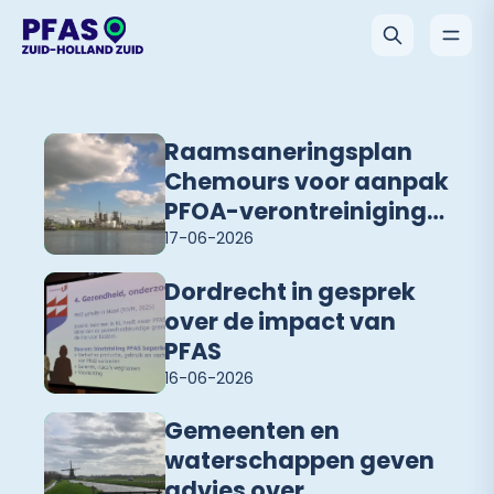
Raamsaneringsplan
Chemours voor aanpak
PFOA-verontreiniging
in diep grondwater
17-06-2026
Dordrecht in gesprek
over de impact van
PFAS
16-06-2026
Gemeenten en
waterschappen geven
advies over