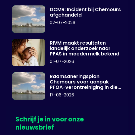
DCMR: Incident bij Chemours
afgehandeld
02-07-2026
RIVM maakt resultaten
landelijk onderzoek naar
PFAS in moedermelk bekend
01-07-2026
Raamsaneringsplan
Chemours voor aanpak
PFOA-verontreiniging in diep
grondwater
17-06-2026
Schrijf je in voor onze
nieuwsbrief