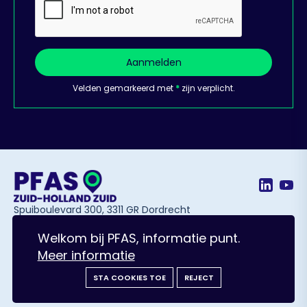
Aanmelden
Velden gemarkeerd met
*
zijn verplicht.
Spuiboulevard 300, 3311 GR Dordrecht
Welkom bij PFAS, informatie punt.
Meer informatie
© Solvware B.V. All Rights Reserved.
Ontworpen door Schuttelaar & Partners
Privacy policy
STA COOKIES TOE
REJECT
Cookie policy
Lees voor